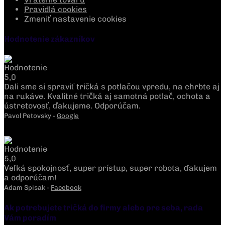
Pravidlá cookies
Zmeniť nastavenie cookies
Hodnotenie zákazníkov
Dali sme si spraviť tričká s potlačou vpredu, na chrbte aj
na rukáve. Kvalitné tričká aj samotná potlač, ochota a
ústretovosť, ďakujeme. Odporúčam.
Pavol Petovsky -
Google
Veľká spokojnosť, super prístup, super robota, ďakujem
a odporúčam!
Adam Spisak -
Facebook
Ak potrebujete tričká do firmy alebo pre seba, rada
Vám poradím