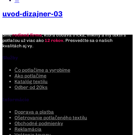
uvod-dizajner-03
Sme
rodinná firma
, ktorá dodáva tričká, mikiny a iný textil s
potlačou už viac ako
12 rokov
. Presvedčte sa o našich
kvalitách aj vy.
Služby
Čo potlačíme a vyrobíme
Ako potlačíme
Katalóg textilu
Odber od 20ks
Informácie
Doprava a platba
Ošetrovanie potlačeného textilu
Obchodné podmienky
Reklamácia
Vrátenie tovaru