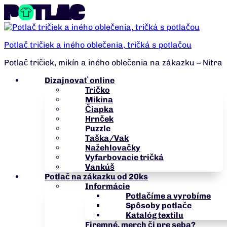
Potlač tričiek a iného oblečenia, tričká s potlačou
Potlač tričiek, mikín a iného oblečenia na zákazku – Nitra
Dizajnovať online
Tričko
Mikina
Čiapka
Hrnček
Puzzle
Taška/Vak
Nažehlovačky
Vyfarbovacie tričká
Vankúš
Potlač na zákazku od 20ks
Informácie
Potlačíme a vyrobíme
Spôsoby potlače
Katalóg textilu
Firemné, merch či pre seba?