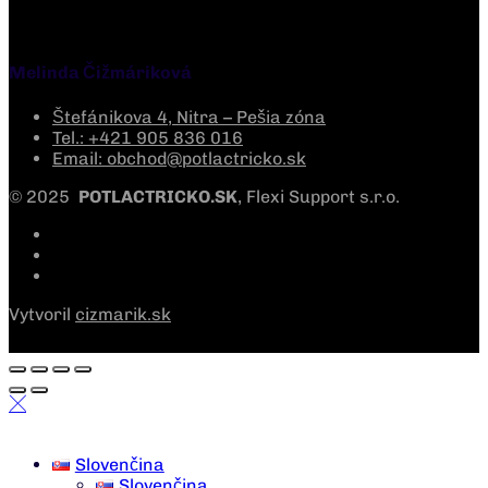
Melinda Čižmáriková
Štefánikova 4, Nitra – Pešia zóna
Tel.: +421 905 836 016
Email: obchod@potlactricko.sk
© 2025
POTLACTRICKO.SK
, Flexi Support s.r.o.
Vytvoril
cizmarik.sk
Slovenčina
Slovenčina