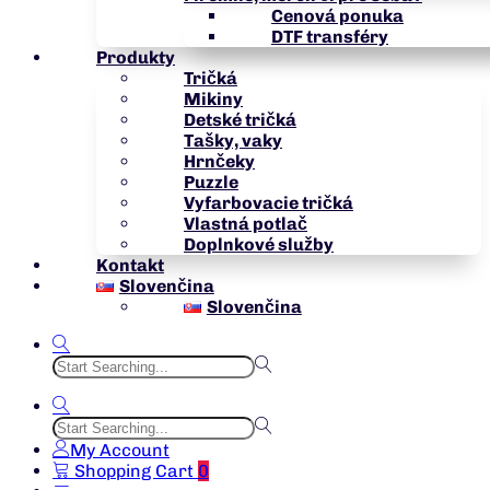
Cenová ponuka
DTF transféry
Produkty
Tričká
Mikiny
Detské tričká
Tašky, vaky
Hrnčeky
Puzzle
Vyfarbovacie tričká
Vlastná potlač
Doplnkové služby
Kontakt
Slovenčina
Slovenčina
My Account
Shopping Cart
0