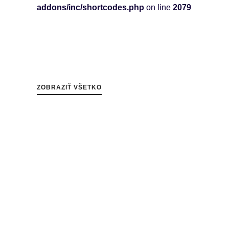
addons/inc/shortcodes.php
on line
2079
ZOBRAZIŤ VŠETKO