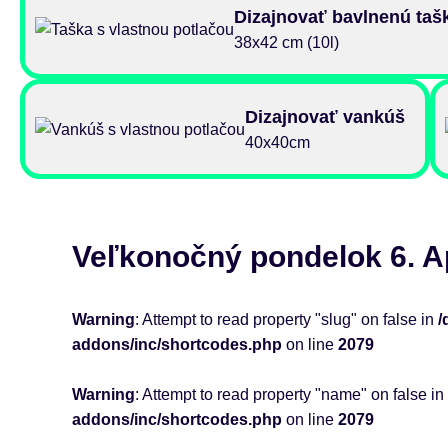
Dizajnovať bavlnenú taš
38x42 cm (10l)
Dizajnovať vankúš
40x40cm
Veľkonočný pondelok 6. Ap
Warning
: Attempt to read property "slug" on false in
/
addons/inc/shortcodes.php
on line
2079
Warning
: Attempt to read property "name" on false in
addons/inc/shortcodes.php
on line
2079