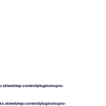
o.sk/web/wp-content/plugins/supro-
cko.sk/web/wp-content/plugins/supro-