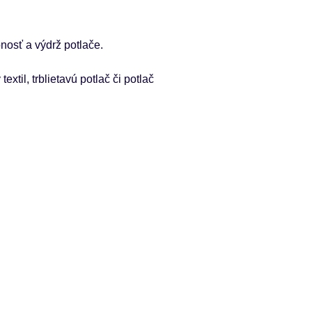
nosť a výdrž potlače.
xtil, trblietavú potlač či potlač