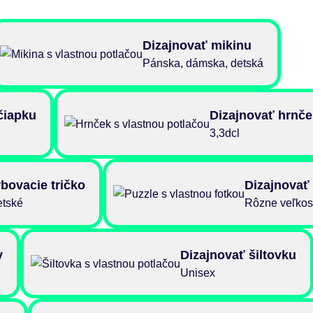
Dizajnovať mikinu
Pánska, dámska, detská
čiapku
Dizajnovať hrnče
3,3dcl
bovacie tričko
Dizajnovať
etské
Rôzne veľkos
y
Dizajnovať šiltovku
Unisex