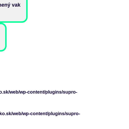
nený vak
o.sk/web/wp-content/plugins/supro-
cko.sk/web/wp-content/plugins/supro-