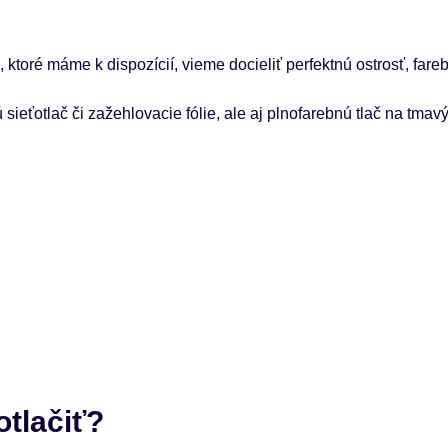
oré máme k dispozícií, vieme docieliť perfektnú ostrosť, fareb
eťotlač či zažehlovacie fólie, ale aj plnofarebnú tlač na tmavý te
tlačiť?