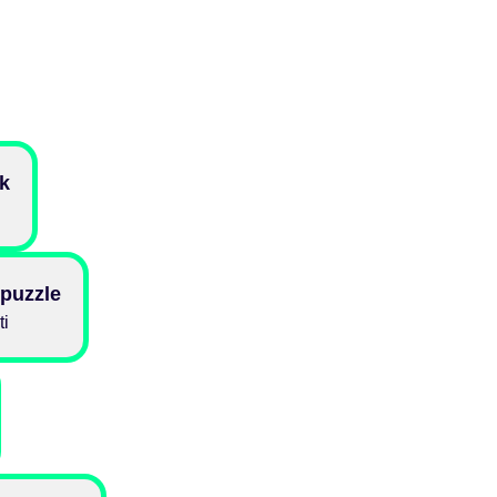
k
 puzzle
ti