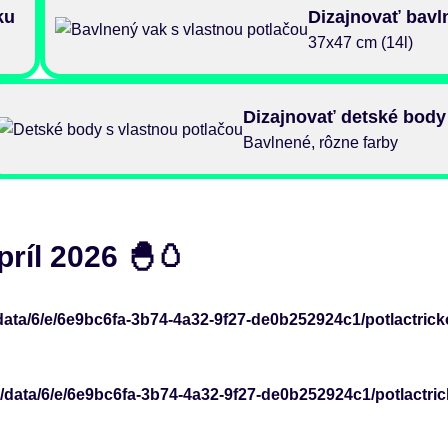
ku
Dizajnovať bavl
37x47 cm (14l)
Dizajnovať detské body
Bavlnené, rôzne farby
ríl 2026 🐣🥚
data/6/e/6e9bc6fa-3b74-4a32-9f27-de0b252924c1/potlactrick
/data/6/e/6e9bc6fa-3b74-4a32-9f27-de0b252924c1/potlactri