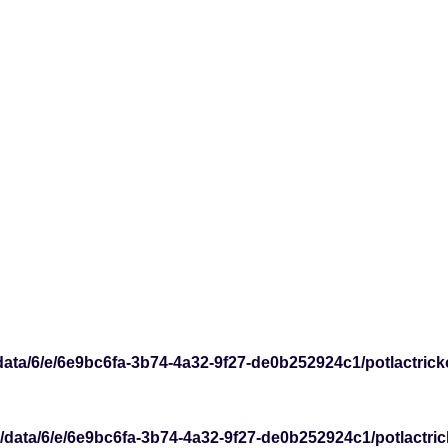
data/6/e/6e9bc6fa-3b74-4a32-9f27-de0b252924c1/potlactrick
/data/6/e/6e9bc6fa-3b74-4a32-9f27-de0b252924c1/potlactri