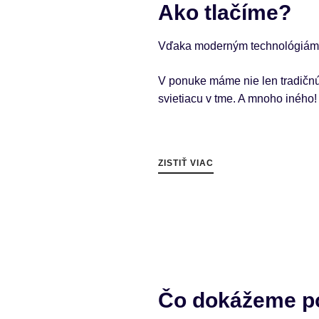
Ako tlačíme?
Vďaka moderným technológiám, kt
V ponuke máme nie len tradičnú si
svietiacu v tme. A mnoho iného!
ZISTIŤ VIAC
Čo dokážeme po