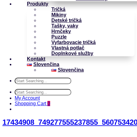
Produkty
Tričká
Mikiny
Detské tričká
Tašky, vaky
Hrnčeky
Puzzle
Vyfarbovacie tričká
Vlastná potlač
Doplnkové služby
Kontakt
Slovenčina
Slovenčina
My Account
Shopping Cart
0
17434908_749277555237855_56075342