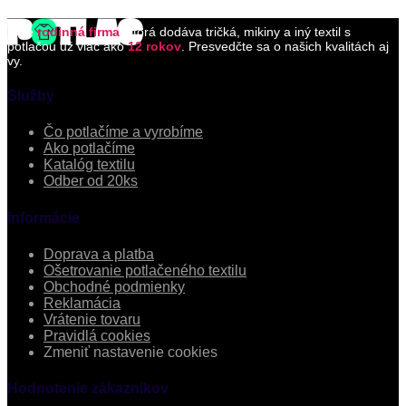
Sme
rodinná firma
, ktorá dodáva tričká, mikiny a iný textil s
potlačou už viac ako
12 rokov
. Presvedčte sa o našich kvalitách aj
vy.
Služby
Čo potlačíme a vyrobíme
Ako potlačíme
Katalóg textilu
Odber od 20ks
Informácie
Doprava a platba
Ošetrovanie potlačeného textilu
Obchodné podmienky
Reklamácia
Vrátenie tovaru
Pravidlá cookies
Zmeniť nastavenie cookies
Hodnotenie zákazníkov