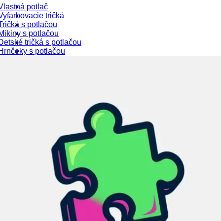
Vlastná potlač
Vyfarbovacie tričká
Tričká s potlačou
Mikiny s potlačou
Detské tričká s potlačou
Hrnčeky s potlačou