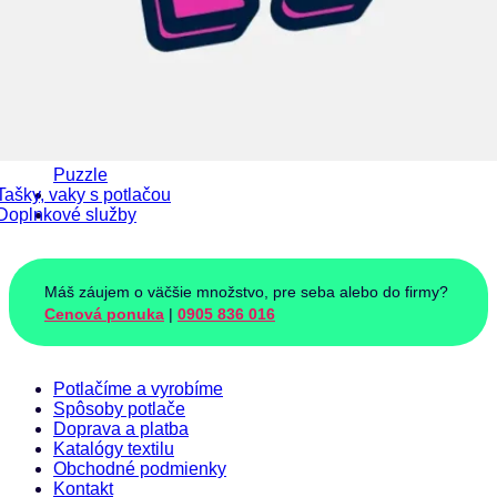
Puzzle
Tašky, vaky s potlačou
Doplnkové služby
Máš záujem o väčšie množstvo, pre seba alebo do firmy?
Cenová ponuka
|
0905 836 016
Potlačíme a vyrobíme
Spôsoby potlače
Doprava a platba
Katalógy textilu
Obchodné podmienky
Kontakt