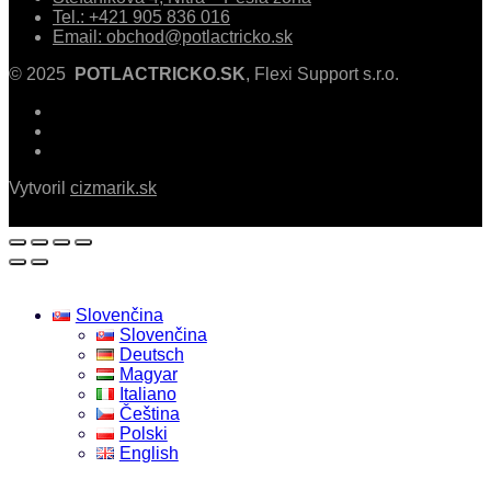
Tel.: +421 905 836 016
Email: obchod@potlactricko.sk
© 2025
POTLACTRICKO.SK
, Flexi Support s.r.o.
Vytvoril
cizmarik.sk
Slovenčina
Slovenčina
Deutsch
Magyar
Italiano
Čeština
Polski
English