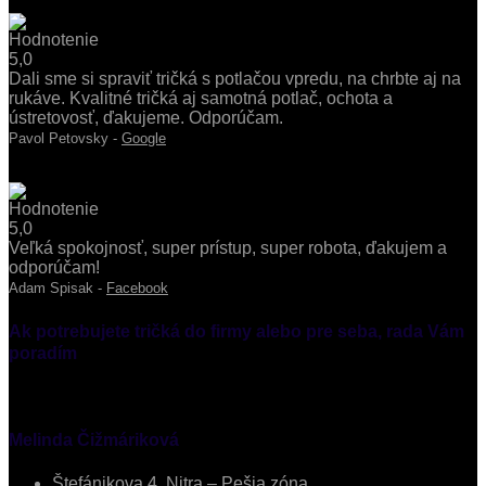
Dali sme si spraviť tričká s potlačou vpredu, na chrbte aj na
rukáve. Kvalitné tričká aj samotná potlač, ochota a
ústretovosť, ďakujeme. Odporúčam.
Pavol Petovsky -
Google
Veľká spokojnosť, super prístup, super robota, ďakujem a
odporúčam!
Adam Spisak -
Facebook
Ak potrebujete tričká do firmy alebo pre seba, rada Vám
poradím
Melinda Čižmáriková
Štefánikova 4, Nitra – Pešia zóna