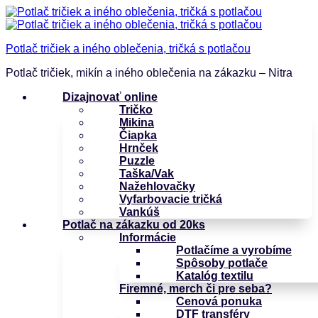
Potlač tričiek a iného oblečenia, tričká s potlačou
Potlač tričiek, mikín a iného oblečenia na zákazku – Nitra
Dizajnovať online
Tričko
Mikina
Čiapka
Hrnček
Puzzle
Taška/Vak
Nažehlovačky
Vyfarbovacie tričká
Vankúš
Potlač na zákazku od 20ks
Informácie
Potlačíme a vyrobíme
Spôsoby potlače
Katalóg textilu
Firemné, merch či pre seba?
Cenová ponuka
DTF transféry