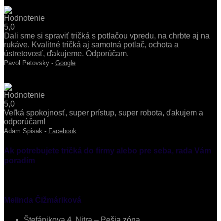
Dali sme si spraviť tričká s potlačou vpredu, na chrbte aj na
rukáve. Kvalitné tričká aj samotná potlač, ochota a
ústretovosť, ďakujeme. Odporúčam.
Pavol Petovsky -
Google
Veľká spokojnosť, super prístup, super robota, ďakujem a
odporúčam!
Adam Spisak -
Facebook
Ak potrebujete tričká do firmy alebo pre seba, rada Vám
poradím
Melinda Čižmáriková
Štefánikova 4, Nitra – Pešia zóna