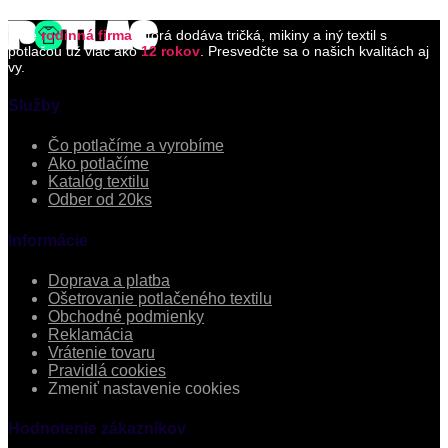
Sme
rodinná firma
, ktorá dodáva tričká, mikiny a iný textil s
potlačou už viac ako
12 rokov
. Presvedčte sa o našich kvalitách aj
vy.
Služby
Čo potlačíme a vyrobíme
Ako potlačíme
Katalóg textilu
Odber od 20ks
Informácie
Doprava a platba
Ošetrovanie potlačeného textilu
Obchodné podmienky
Reklamácia
Vrátenie tovaru
Pravidlá cookies
Zmeniť nastavenie cookies
Hodnotenie zákazníkov