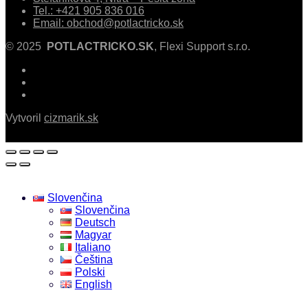
Tel.: +421 905 836 016
Email: obchod@potlactricko.sk
© 2025
POTLACTRICKO.SK
, Flexi Support s.r.o.
Vytvoril
cizmarik.sk
Slovenčina
Slovenčina
Deutsch
Magyar
Italiano
Čeština
Polski
English