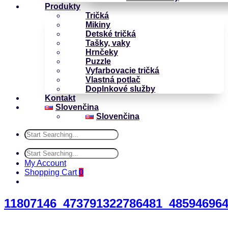
Produkty
Tričká
Mikiny
Detské tričká
Tašky, vaky
Hrnčeky
Puzzle
Vyfarbovacie tričká
Vlastná potlač
Doplnkové služby
Kontakt
Slovenčina
Slovenčina
My Account
Shopping Cart
0
11807146_473791322786481_48594696