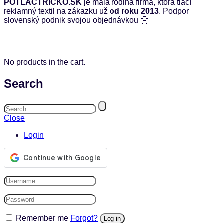
POTLACTRICKO.SK
je malá rodiná firma, ktorá tlačí
reklamný textil na zákazku už
od roku 2013
. Podpor
slovenský podnik svojou objednávkou 🤗
No products in the cart.
Search
Close
Login
Remember me
Forgot?
Log in