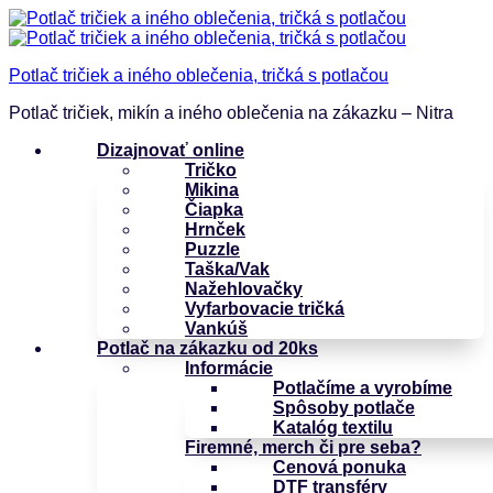
Potlač tričiek a iného oblečenia, tričká s potlačou
Potlač tričiek, mikín a iného oblečenia na zákazku – Nitra
Dizajnovať online
Tričko
Mikina
Čiapka
Hrnček
Puzzle
Taška/Vak
Nažehlovačky
Vyfarbovacie tričká
Vankúš
Potlač na zákazku od 20ks
Informácie
Potlačíme a vyrobíme
Spôsoby potlače
Katalóg textilu
Firemné, merch či pre seba?
Cenová ponuka
DTF transféry