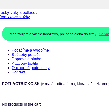
Tašky, vaky s potlačou
Doplnkové služby
Máš záujem o väčšie množstvo, pre seba alebo do firmy?
Ceno
Potlačíme a vyrobíme
Spôsoby potlače
Doprava a platba
Katalógy textilu
Obchodné podmienky
Kontakt
POTLACTRICKO.SK
je malá rodiná firma, ktorá tlačí reklamn
No products in the cart.