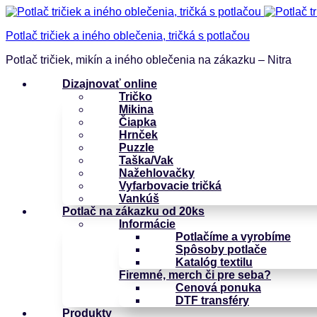
Potlač tričiek a iného oblečenia, tričká s potlačou
Potlač tričiek, mikín a iného oblečenia na zákazku – Nitra
Dizajnovať online
Tričko
Mikina
Čiapka
Hrnček
Puzzle
Taška/Vak
Nažehlovačky
Vyfarbovacie tričká
Vankúš
Potlač na zákazku od 20ks
Informácie
Potlačíme a vyrobíme
Spôsoby potlače
Katalóg textilu
Firemné, merch či pre seba?
Cenová ponuka
DTF transféry
Produkty