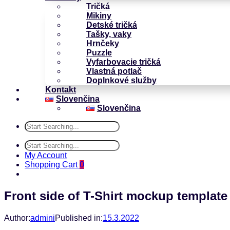
Tričká
Mikiny
Detské tričká
Tašky, vaky
Hrnčeky
Puzzle
Vyfarbovacie tričká
Vlastná potlač
Doplnkové služby
Kontakt
Slovenčina
Slovenčina
My Account
Shopping Cart
0
Front side of T-Shirt mockup templa
Author:
admini
Published in:
15.3.2022