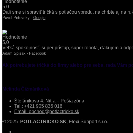
Dali sme si spraviť tričká s potlačou vpredu, na chrbte aj na 
Pavol Petovsky -
Google
Veľká spokojnosť, super prístup, super robota, ďakujem a od
Adam Spisak -
Facebook
Ak potrebujete tričká do firmy alebo pre seba, rada Vám 
Melinda Čižmáriková
Štefánikova 4, Nitra – Pešia zóna
Tel.: +421 905 836 016
Email: obchod@potlactricko.sk
© 2025
POTLACTRICKO.SK
, Flexi Support s.r.o.