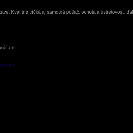
rukáve. Kvalitné tričká aj samotná potlač, ochota a ústretovosť,
porúčam!
poradím