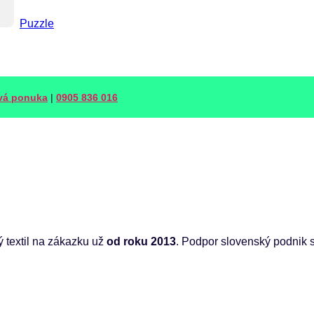
Puzzle
vá ponuka
|
0905 836 016
ý textil na zákazku už
od roku 2013
. Podpor slovenský podnik 