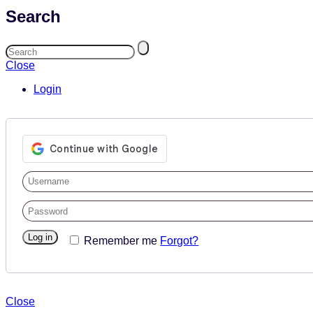
Search
Close
Login
Log in
Remember me
Forgot?
Close