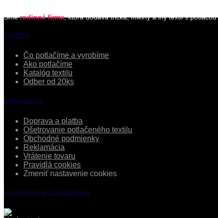
Sme
rodinná firma
, ktorá dodáva tričká, mikiny a iný textil s potlačo
Služby
Čo potlačíme a vyrobíme
Ako potlačíme
Katalóg textilu
Odber od 20ks
Informácie
Doprava a platba
Ošetrovanie potlačeného textilu
Obchodné podmienky
Reklamácia
Vrátenie tovaru
Pravidlá cookies
Zmeniť nastavenie cookies
Hodnotenie zákazníkov