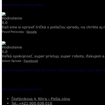
Hodnotenie zákazníkov
Dali sme si spraviť tričká s potlačou vpredu, na chrbte a
Pavol Petovsky -
Google
Veľká spokojnosť, super prístup, super robota, ďakujem 
Adam Spisak -
Facebook
Ak potrebujete tričká do firmy alebo pre seba, rada Vám
Melinda Čižmáriková
Štefánikova 4, Nitra – Pešia zóna
Tel.: +421 905 836 016