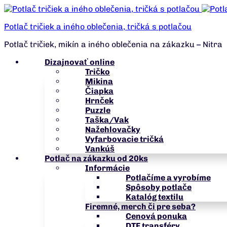
Potlač tričiek a iného oblečenia, tričká s potlačou
Potlač tričiek, mikín a iného oblečenia na zákazku – Nitra
Dizajnovať online
Tričko
Mikina
Čiapka
Hrnček
Puzzle
Taška/Vak
Nažehlovačky
Vyfarbovacie tričká
Vankúš
Potlač na zákazku od 20ks
Informácie
Potlačíme a vyrobíme
Spôsoby potlače
Katalóg textilu
Firemné, merch či pre seba?
Cenová ponuka
DTF transféry