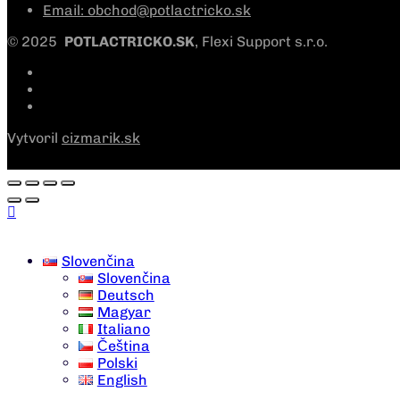
Email: obchod@potlactricko.sk
© 2025
POTLACTRICKO.SK
, Flexi Support s.r.o.
Vytvoril
cizmarik.sk
Slovenčina
Slovenčina
Deutsch
Magyar
Italiano
Čeština
Polski
English