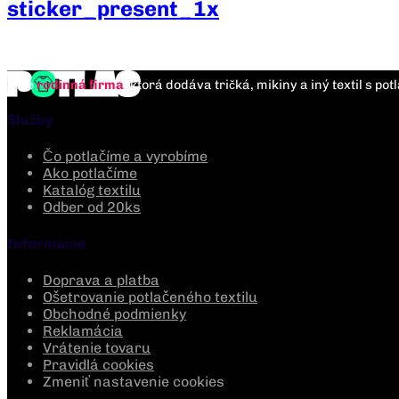
sticker_present_1x
Sme
rodinná firma
, ktorá dodáva tričká, mikiny a iný textil s po
Služby
Čo potlačíme a vyrobíme
Ako potlačíme
Katalóg textilu
Odber od 20ks
Informácie
Doprava a platba
Ošetrovanie potlačeného textilu
Obchodné podmienky
Reklamácia
Vrátenie tovaru
Pravidlá cookies
Zmeniť nastavenie cookies