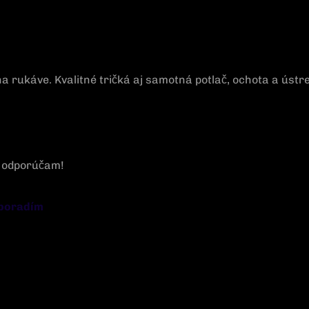
j na rukáve. Kvalitné tričká aj samotná potlač, ochota a ús
a odporúčam!
 poradím