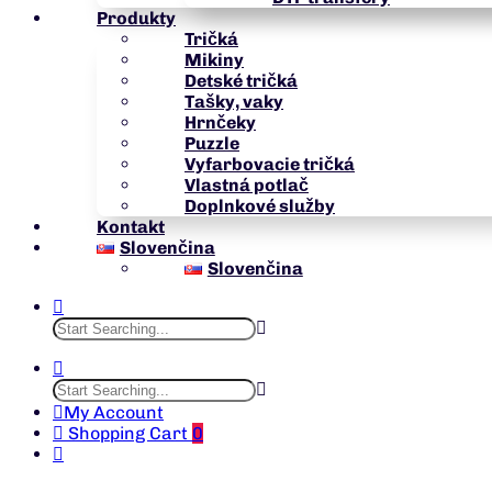
Produkty
Tričká
Mikiny
Detské tričká
Tašky, vaky
Hrnčeky
Puzzle
Vyfarbovacie tričká
Vlastná potlač
Doplnkové služby
Kontakt
Slovenčina
Slovenčina
My Account
Shopping Cart
0