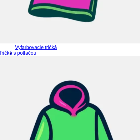
Vyfarbovacie tričká
Tričká s potlačou