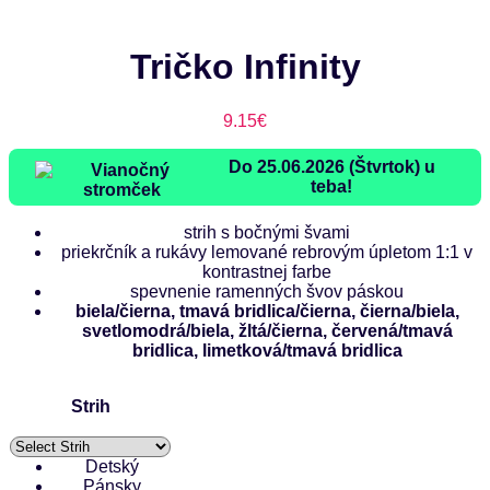
Tričko Infinity
9.15
€
Do 25.06.2026 (Štvrtok) u
teba!
strih s bočnými švami
priekrčník a rukávy lemované rebrovým úpletom 1:1 v
kontrastnej farbe
spevnenie ramenných švov páskou
biela/čierna, tmavá bridlica/čierna, čierna/biela,
svetlomodrá/biela, žltá/čierna, červená/tmavá
bridlica, limetková/tmavá bridlica
Strih
Detský
Pánsky