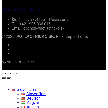
Melinda Čižmáriková
Štefánikova 4, Nitra – Pešia zóna
Tel.: +421 905 836 016
Email: obchod@potlactricko.sk
© 2025
POTLACTRICKO.SK
, Flexi Support s.r.o.
Vytvoril
cizmarik.sk
Slovenčina
Slovenčina
Deutsch
Magyar
Italiano