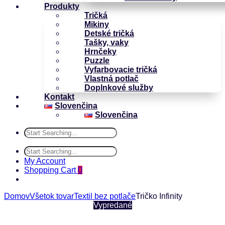
Produkty
Tričká
Mikiny
Detské tričká
Tašky, vaky
Hrnčeky
Puzzle
Vyfarbovacie tričká
Vlastná potlač
Doplnkové služby
Kontakt
Slovenčina
Slovenčina
My Account
Shopping Cart
0
Domov
Všetok tovar
Textil bez potlače
Tričko Infinity
Vypredané