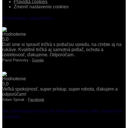
Pravidlá cookies
Zmeniť nastavenie cookies
Hodnotenie zákazníkov
Dali sme si spraviť tričká s potlačou vpredu, na chrbte aj na
rukáve. Kvalitné tričká aj samotná potlač, ochota a
ústretovosť, ďakujeme. Odporúčam.
Pavol Petovsky -
Google
Veľká spokojnosť, super prístup, super robota, ďakujem a
odporúčam!
Adam Spisak -
Facebook
Ak potrebujete tričká do firmy alebo pre seba, rada Vám
poradím