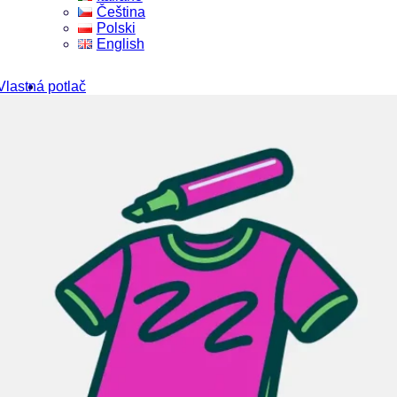
Čeština
Polski
English
Vlastná potlač