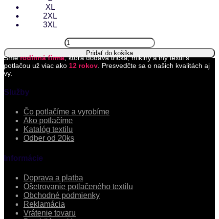
XL
2XL
3XL
Tričko
Infinity
Pridať do košíka
Sme
rodinná firma
, ktorá dodáva tričká, mikiny a iný textil s
quantity
potlačou už viac ako
12 rokov
. Presvedčte sa o našich kvalitách aj
vy.
Služby
Čo potlačíme a vyrobíme
Ako potlačíme
Katalóg textilu
Odber od 20ks
Informácie
Doprava a platba
Ošetrovanie potlačeného textilu
Obchodné podmienky
Reklamácia
Vrátenie tovaru