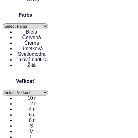
Farba
Biela
Červená
Čierna
Limetková
Svetlomodrá
Tmavá bridlica
Žltá
Veľkosť
10 r
12 r
4 r
6 r
8 r
S
M
L