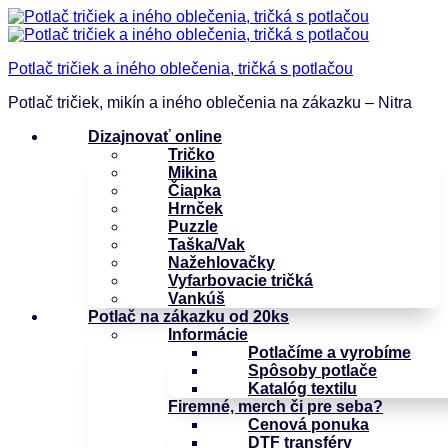
Potlač tričiek a iného oblečenia, tričká s potlačou
Potlač tričiek, mikín a iného oblečenia na zákazku – Nitra
Dizajnovať online
Tričko
Mikina
Čiapka
Hrnček
Puzzle
Taška/Vak
Nažehlovačky
Vyfarbovacie tričká
Vankúš
Potlač na zákazku od 20ks
Informácie
Potlačíme a vyrobíme
Spôsoby potlače
Katalóg textilu
Firemné, merch či pre seba?
Cenová ponuka
DTF transféry